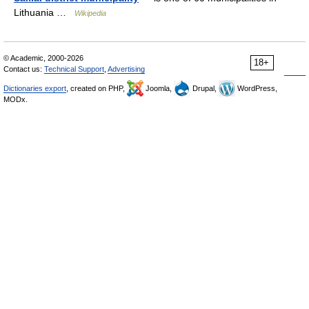
Lithuania …
Wikipedia
© Academic, 2000-2026
18+
Contact us:
Technical Support
,
Advertising
Dictionaries export
, created on PHP,
Joomla,
Drupal,
WordPress,
MODx.