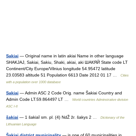
Sakiai
— Original name in latin akiai Name in other language
SHAKJAJ, Sakiai, Sakiu, Shaki, akiai, aki ШАКЯЙ State code LT
Continent/City Europe/Vilnius longitude 54.95472 latitude
23.03583 altitude 51 Population 6613 Date 2012 01 17 …
Cities
with a population over 1000 database
Sakiai
— Admin ASC 2 Code Orig. name Šakiai Country and
Admin Code LT.59.864497 LT …
World countries Adminstrative division
ASC I-II
šakiai
— 1 šakiaĩ sm. pl. (4) NdŽ žr. šakys 2 …
Dictionary of the
Lithuanian Language
Šakiai district municipality
— is one of 60 municipalities in