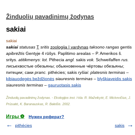
Žinduolių pavadinimų žodynas
sakiai
sakiai
sakiai
statusas
T
sritis
zoologija | vardynas
taksono rangas
gentis
apibrėžtis
Gentyje 4 rūšys. Paplitimo arealas – P. Amerikos š.
sritys.
atitikmenys
:
lot.
Pithecia
angl.
sakis
vok.
Schweifaffen
rus.
лисьехвостые обезьяны; обыкновенные чёртовы обезьяны;
питеции; саки
pranc.
pithécies; sakis
ryšiai
:
platesnis terminas
–
kibiauodegės beždžionės
siauresnis terminas
–
blyškiaveidis sakis
siauresnis terminas
–
gauruotasis sakis
Žinduolių pavadinimų žodynas. - Ekologijos inst. l-kla
.
R. Mažeikytė, E. Mickevičius, J.
Prūsaitė, K. Baranauskas, R. Baleišis
.
2002
.
Игры ⚽
Нужен реферат?
pithécies
sakis