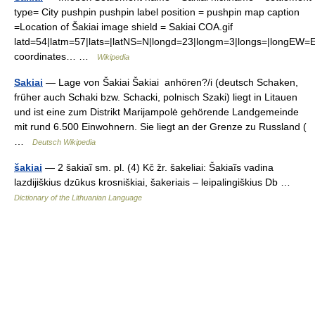
type= City pushpin pushpin label position = pushpin map caption
=Location of Šakiai image shield = Sakiai COA.gif
latd=54|latm=57|lats=|latNS=N|longd=23|longm=3|longs=|longEW=
coordinates… …
Wikipedia
Sakiai
— Lage von Šakiai Šakiai anhören?/i (deutsch Schaken,
früher auch Schaki bzw. Schacki, polnisch Szaki) liegt in Litauen
und ist eine zum Distrikt Marijampolė gehörende Landgemeinde
mit rund 6.500 Einwohnern. Sie liegt an der Grenze zu Russland (
…
Deutsch Wikipedia
šakiai
— 2 šakiaĩ sm. pl. (4) Kč žr. šakeliai: Šakiaĩs vadina
lazdijiškius dzūkus krosniškiai, šakeriais – leipalingiškius Db …
Dictionary of the Lithuanian Language