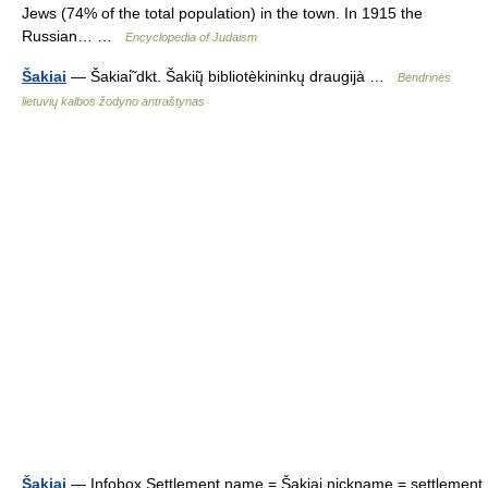
Jews (74% of the total population) in the town. In 1915 the
Russian… …
Encyclopedia of Judaism
Šakiai
— Šakiai̇̃ dkt. Šakių̃ bibliotèkininkų draugijà …
Bendrinės
lietuvių kalbos žodyno antraštynas
Šakiai
— Infobox Settlement name = Šakiai nickname = settlement