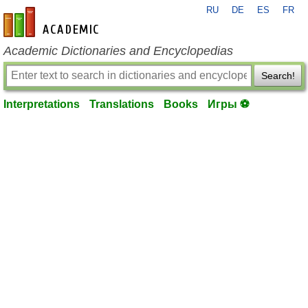
RU
DE
ES
FR
en-academic.com
Academic Dictionaries and Encyclopedias
Search!
Interpretations
Translations
Books
Игры ⚽